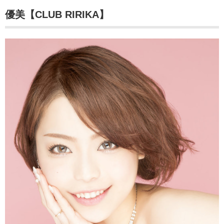
優美【CLUB RIRIKA】